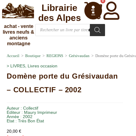
0
Librairie
des Alpes
achat - vente
livres neufs &
anciens
montagne
Accueil
>
Boutique
>
REGIONS
>
Grésivaudan
>
Domène porte du Grési
>
LIVRES
,
Livres occasion
Domène porte du Grésivaudan
– COLLECTIF – 2002
Auteur :
Collectif
Editeur :
Maury Imprimeur
Année :
2002
Etat :
Très Bon État
20,00
€