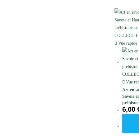
Vue rapide
Vue rap
Art en s
Savoie e
préhistoi
6,00
COLLEC