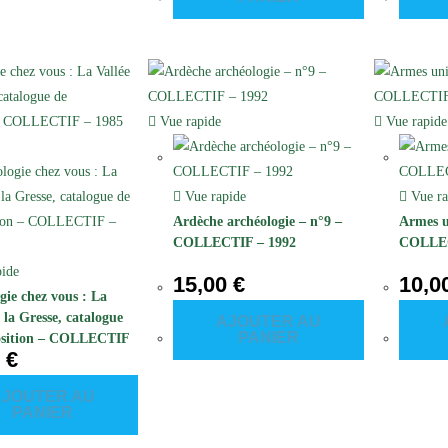
Vue rapide
Vue rapide
Vue rapide
Vue ra
Ardèche archéologie – n°9 –
Armes u
COLLECTIF – 1992
COLLEC
ide
15,00
€
10,0
gie chez vous : La
 la Gresse, catalogue
AJOUTER AU
PANIER
position – COLLECTIF
0
€
AJOUTER AU
PANIER