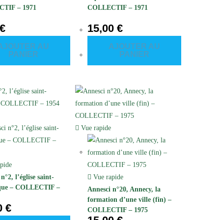
TIF – 1971
COLLECTIF – 1971
€
15,00
€
AJOUTER AU
AJOUTER AU
PANIER
PANIER
Vue rapide
pide
n°2, l’église saint-
Vue rapide
que – COLLECTIF –
Annesci n°20, Annecy, la
formation d’une ville (fin) –
0
€
COLLECTIF – 1975