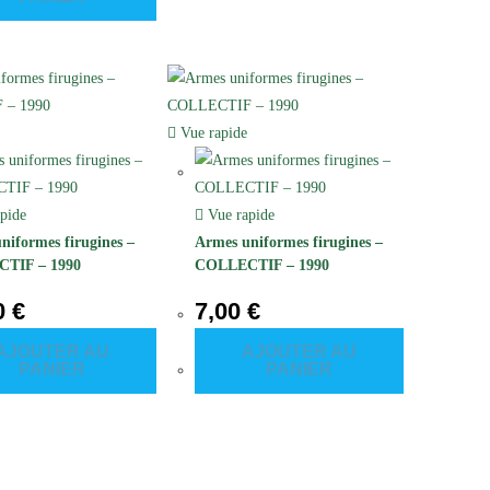
Vue rapide
pide
Vue rapide
niformes firugines –
Armes uniformes firugines –
TIF – 1990
COLLECTIF – 1990
0
€
7,00
€
AJOUTER AU
AJOUTER AU
PANIER
PANIER