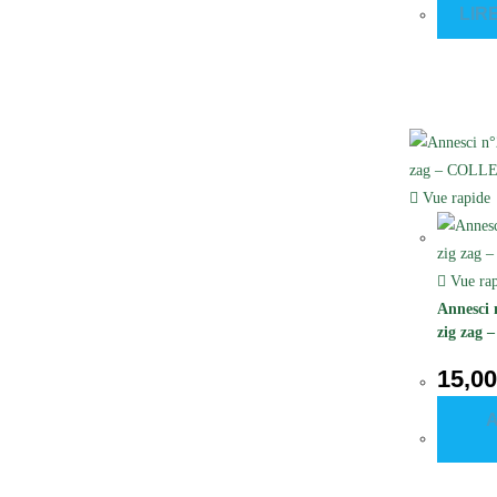
LIR
Vue rapide
Vue rap
Annesci 
zig zag
15,0