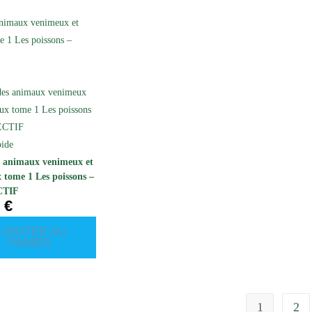
ide
s animaux venimeux et
 tome 1 Les poissons –
CTIF
0
€
AJOUTER AU
PANIER
1
2