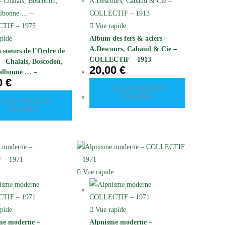
Vue rapide
pide
Album des fers & aciers –
A.Descours, Cabaud & Cie –
 soeurs de l’Ordre de
COLLECTIF – 1913
 – Chalais, Boscodon,
20,00
€
albonne … –
0
€
TIF – 1975
AJOUTER AU
PANIER
AJOUTER AU
PANIER
Vue rapide
pide
Vue rapide
me moderne –
Alpnisme moderne –