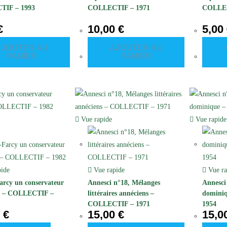
TIF – 1993
COLLECTIF – 1971
COLLEC
€
10,00
€
5,00
AJOUTER AU
AJOUTER AU
PANIER
PANIER
Vue rapide
Vue rapide
ide
Vue rapide
Vue ra
rcy un conservateur
Annesci n°18, Mélanges
Annesci 
r – COLLECTIF –
littéraires annéciens –
domini
COLLECTIF – 1971
1954
0
€
15,00
€
15,0