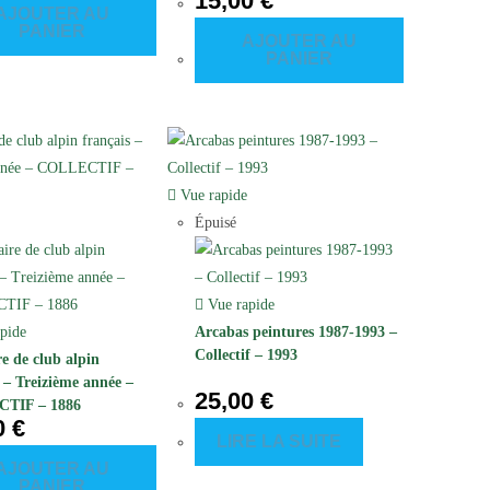
15,00
€
AJOUTER AU
PANIER
AJOUTER AU
PANIER
Vue rapide
Épuisé
Vue rapide
pide
Arcabas peintures 1987-1993 –
Collectif – 1993
e de club alpin
s – Treizième année –
25,00
€
TIF – 1886
0
€
LIRE LA SUITE
AJOUTER AU
PANIER