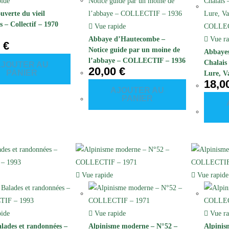
ide
uverte du vieil
s – Collectif – 1970
Vue rapide
Abbaye d’Hautecombe –
Vue ra
0
€
Notice guide par un moine de
Abbayes
l’abbaye – COLLECTIF – 1936
Chalais
AJOUTER AU
20,00
€
PANIER
Lure, V
18,0
COLLEC
AJOUTER AU
PANIER
Vue rapide
Vue rapide
ide
Vue rapide
Vue ra
alades et randonnées –
Alpinisme moderne – N°52 –
Alpinis