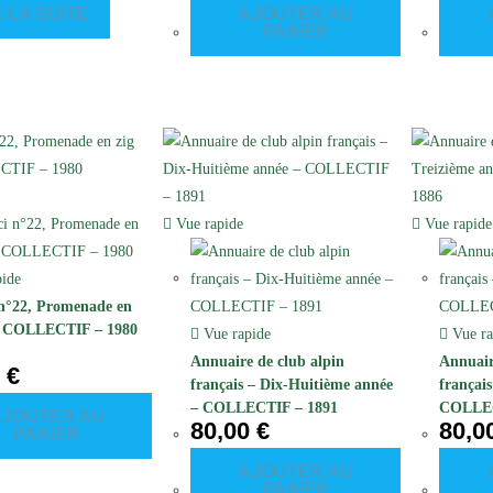
E LA SUITE
AJOUTER AU
PANIER
Vue rapide
Vue rapide
ide
n°22, Promenade en
 – COLLECTIF – 1980
Vue rapide
Vue ra
Annuaire de club alpin
Annuair
0
€
français – Dix-Huitième année
françai
– COLLECTIF – 1891
COLLEC
AJOUTER AU
80,00
€
80,0
PANIER
AJOUTER AU
PANIER