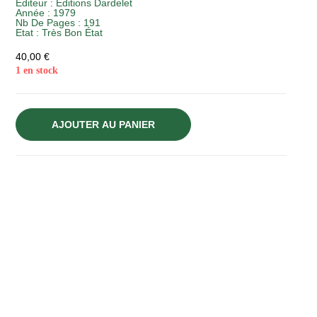
Editeur :
Éditions Dardelet
Année :
1979
Nb De Pages : 191
Etat :
Très Bon État
40,00
€
1 en stock
AJOUTER AU PANIER