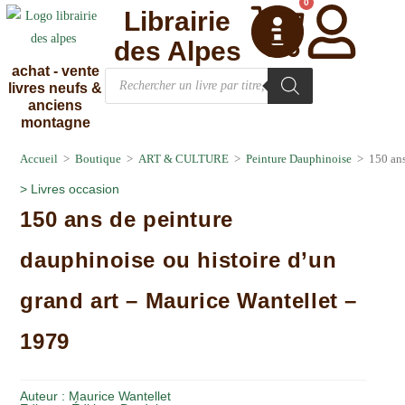
0
Librairie
des Alpes
achat - vente
livres neufs &
anciens
montagne
Accueil
>
Boutique
>
ART & CULTURE
>
Peinture Dauphinoise
>
150 ans
>
Livres occasion
150 ans de peinture
dauphinoise ou histoire d’un
grand art – Maurice Wantellet –
1979
Auteur :
Maurice Wantellet