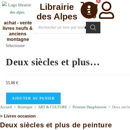
0
Librairie
des Alpes
achat - vente
livres neufs &
anciens
montagne
Sélectionné :
Deux siècles et plus…
55,00
€
AJOUTER AU PANIER
Accueil
>
Boutique
>
ART & CULTURE
>
Peinture Dauphinoise
>
Deux siècle
>
Livres occasion
Deux siècles et plus de peinture