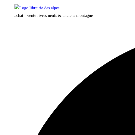
Skip
to
achat - vente livres neufs & anciens montagne
content