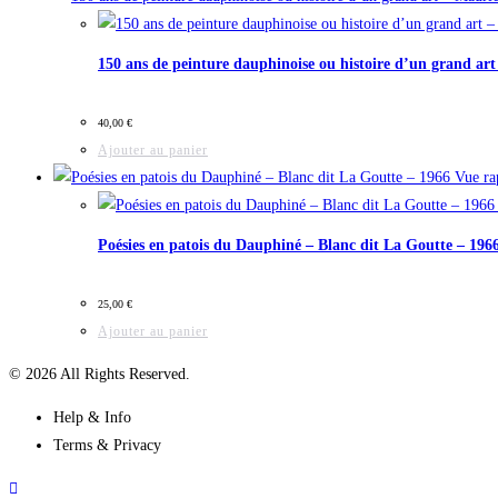
150 ans de peinture dauphinoise ou histoire d’un grand ar
40,00
€
Ajouter au panier
Vue ra
Poésies en patois du Dauphiné – Blanc dit La Goutte – 196
25,00
€
Ajouter au panier
© 2026 All Rights Reserved.
Help & Info
Terms & Privacy