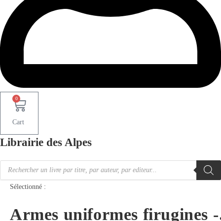
0
Cart
Librairie des Alpes
Recherche
de
produits
Sélectionné :
Armes uniformes firugines 