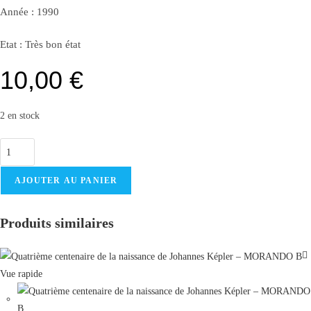
Année :
1990
Etat :
Très bon état
10,00
€
2 en stock
quantité
de
Armes
AJOUTER AU PANIER
uniformes
firugines
Produits similaires
-
COLLECTIF
-
Vue rapide
1990