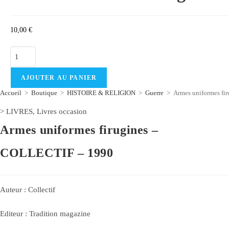
10,00
€
quantité
de
Armes
AJOUTER AU PANIER
uniformes
Accueil
>
Boutique
>
HISTOIRE & RELIGION
>
Guerre
>
Armes uniformes fi
firugines
>
LIVRES
,
Livres occasion
-
Armes uniformes firugines –
COLLECTIF
-
COLLECTIF – 1990
1990
Auteur :
Collectif
Editeur :
Tradition magazine