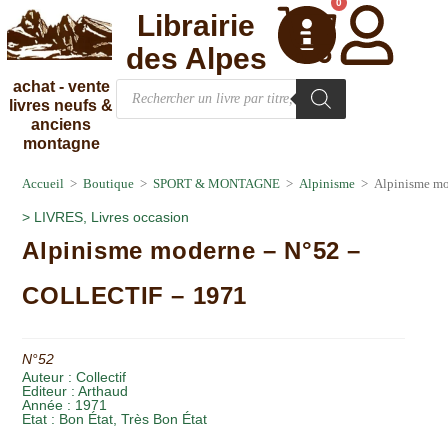
0
Librairie
des Alpes
achat - vente
livres neufs &
anciens
montagne
Accueil
>
Boutique
>
SPORT & MONTAGNE
>
Alpinisme
>
Alpinisme m
>
LIVRES
,
Livres occasion
Alpinisme moderne – N°52 –
COLLECTIF – 1971
N°52
Auteur :
Collectif
Editeur :
Arthaud
Année :
1971
Etat :
Bon État
,
Très Bon État