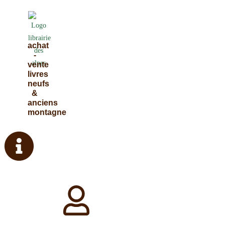
Skip
to
content
achat
-
vente
livres
neufs
&
anciens
montagne