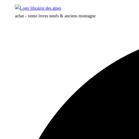
Skip
to
achat - vente livres neufs & anciens montagne
content