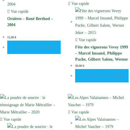
Vue rapide
Vue rapide
Orsières – René Berthod –
2004
15,00
€
Vue rapide
Fête des vignerons Vevey 1999
AJOUTER AU PANIER
– Marcel Imsand, Philippe
Pache, Gilbert Salem, Werner
Jeker – 2015
30,00
€
AJOUTER AU PANIER
Vue rapide
Vue rapide