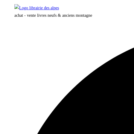
Skip
to
achat - vente livres neufs & anciens montagne
content