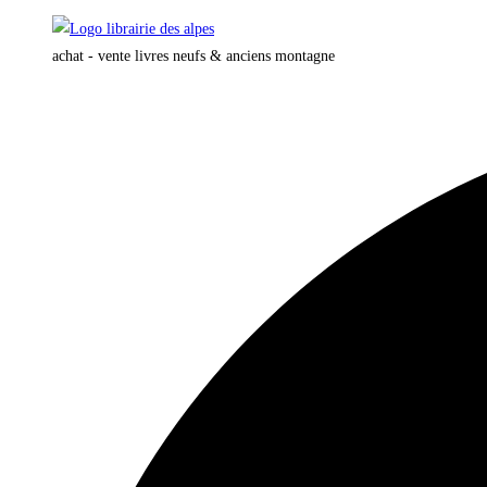
Skip
to
achat - vente livres neufs & anciens montagne
content