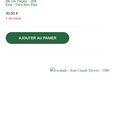
Nb De Pages : 288
Etat :
Très Bon État
30,00
€
1 en stock
AJOUTER AU PANIER