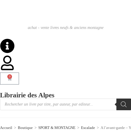
achat - vente livres neufs & anciens montagne
0
Librairie des Alpes
Accueil
>
Boutique
>
SPORT & MONTAGNE
>
Escalade
>
A l’avant-garde –