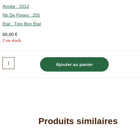
Année :
2012
Nb De Pages : 255
Etat :
Très Bon État
60,00
€
2 en stock
quantité
Ajouter au panier
de
Minéralogie
du
Dauphiné
-
Jean
Etienne
Produits similaires
Guettard
-
2012