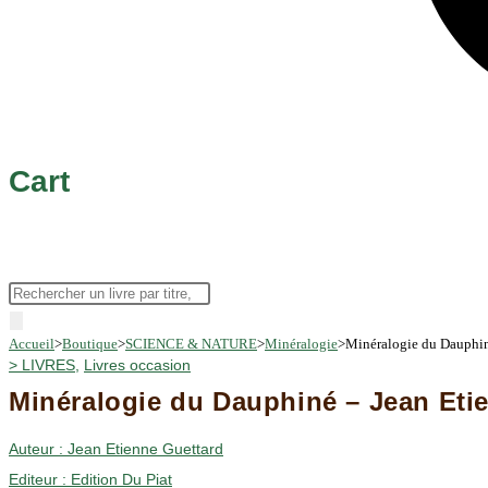
Cart
Recherche
de
Accueil
>
Boutique
>
SCIENCE & NATURE
>
Minéralogie
>
Minéralogie du Dauphin
produits
>
LIVRES
,
Livres occasion
Minéralogie du Dauphiné – Jean Eti
Auteur :
Jean Etienne Guettard
Editeur :
Edition Du Piat