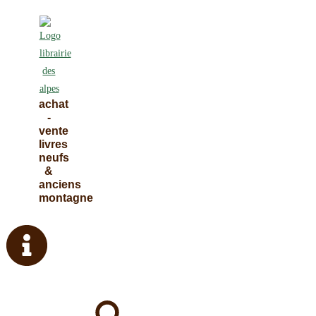
Skip
to
content
achat
-
vente
livres
neufs
&
anciens
montagne