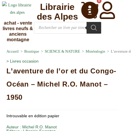
0
Librairie
des Alpes
achat - vente
livres neufs &
anciens
montagne
Accueil
>
Boutique
>
SCIENCE & NATURE
>
Minéralogie
>
L’aventure 
>
Livres occasion
L’aventure de l’or et du Congo-
Océan – Michel R.O. Manot –
1950
Introuvable en édition papier
Auteur :
Michel R.O. Manot