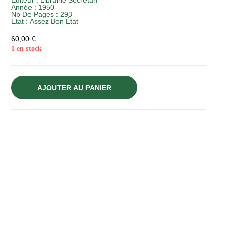
Editeur :
Librairie Secretan
Année :
1950
Nb De Pages : 293
Etat :
Assez Bon État
60,00
€
1 en stock
AJOUTER AU PANIER