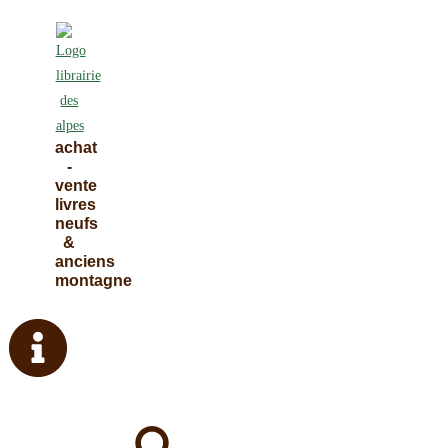
Skip
to
content
achat
-
vente
livres
neufs
&
anciens
montagne