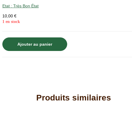
Etat :
Très Bon État
10,00
€
1 en stock
quantité
Ajouter au panier
de
Atlas
d'ornithologie
tome
3
-
COLLECTIF
Produits similaires