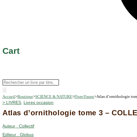
Cart
Recherche
de
Accueil
>
Boutique
>
SCIENCE & NATURE
>
Flore/Faune
>
Atlas d’ornithologie t
produits
>
LIVRES
,
Livres occasion
Atlas d’ornithologie tome 3 – COLL
Auteur :
Collectif
Editeur :
Globus