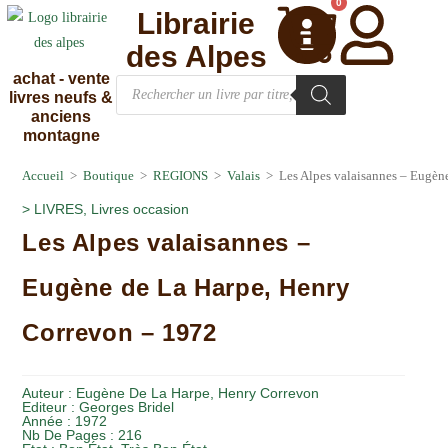
0
Librairie
des Alpes
achat - vente
livres neufs &
anciens
montagne
Accueil
>
Boutique
>
REGIONS
>
Valais
>
Les Alpes valaisannes – Eugèn
>
LIVRES
,
Livres occasion
Les Alpes valaisannes –
Eugène de La Harpe, Henry
Correvon – 1972
Auteur :
Eugène De La Harpe
,
Henry Correvon
Editeur :
Georges Bridel
Année :
1972
Nb De Pages : 216