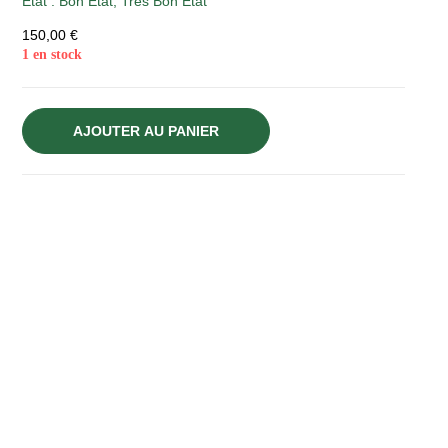
Etat :
Bon État
,
Très Bon État
150,00
€
1 en stock
AJOUTER AU PANIER