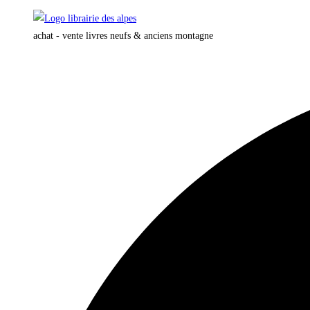
Skip
to
achat - vente livres neufs & anciens montagne
content