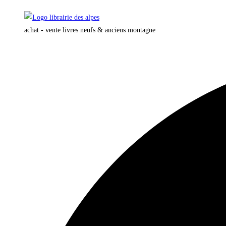
Skip
to
achat - vente livres neufs & anciens montagne
content