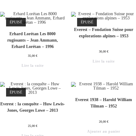
ÉPUISÉ
ÉPUISÉ
Everest – Fondation Suisse pour
Erhard Lorétan Les 8000
explorations alpines – 1953
rugissants – Jean Ammann,
Erhard Lorétan – 1996
30,00
€
35,00
€
Lire la suite
Lire la suite
ÉPUISÉ
Everest 1938 – Harold William
Everest : la conquête – Huw Lewis-
Tilman – 1952
Jones, Georges Lowe – 2013
20,00
€
25,00
€
Ajouter au panier
Lire la suite