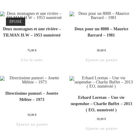
ÉPUISÉ
Deux montagnes et une rivière –
Deux pour un 8000 – Maurice
TILMAN H.W – 1953 numéroté
Barrard – 1981
75,00
€
30,00
€
Lire la suite
Ajouter au panier
Directissime pumori – Josette
Erhard Loretan – Une vie
Mélèze – 1973
suspendue – Charlie Buffet – 2013
( EO, numéroté )
10,00
€
20,00
€
Ajouter au panier
Ajouter au panier