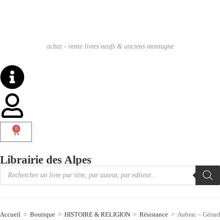
achat - vente livres neufs & anciens montagne
0
Librairie des Alpes
Accueil
>
Boutique
>
HISTOIRE & RELIGION
>
Résistance
>
Aubrac – Gérar