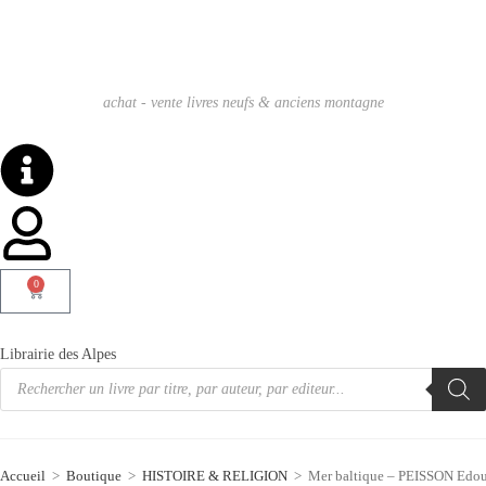
achat - vente livres neufs & anciens montagne
0
Librairie des Alpes
Accueil
>
Boutique
>
HISTOIRE & RELIGION
>
Mer baltique – PEISSON Edo