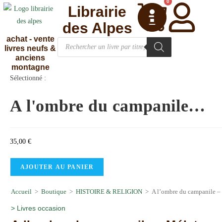
0
Librairie
des Alpes
achat - vente
livres neufs &
anciens
montagne
Sélectionné :
A l'ombre du campanile…
35,00
€
AJOUTER AU PANIER
Accueil
>
Boutique
>
HISTOIRE & RELIGION
>
A l’ombre du campanile – 
>
Livres occasion