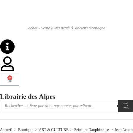
achat - vente livres neufs & anciens montagne
0
Librairie des Alpes
Accueil
>
Boutique
>
ART & CULTURE
>
Peinture Dauphinoise
>
Jean Achard