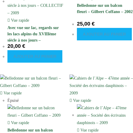
Belledonne sur un balcon
fleuri – Gilbert Coffano – 2002
Vue rapide
25,00
€
Avec vue sur lac, regards sur
les lacs alpins du XVIIIème
AJOUTER AU PANIER
siècle à nos jours –
20,00
€
COLLECTIF – 2009
AJOUTER AU PANIER
Vue rapide
Épuisé
Vue rapide
Vue rapide
Belledonne sur un balcon
Vue rapide