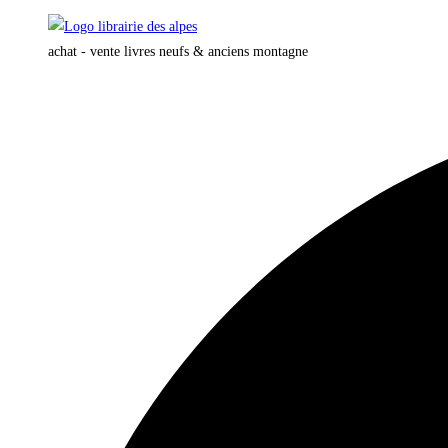
Skip
to
achat - vente livres neufs & anciens montagne
content