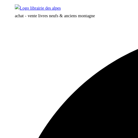
Skip
to
achat - vente livres neufs & anciens montagne
content