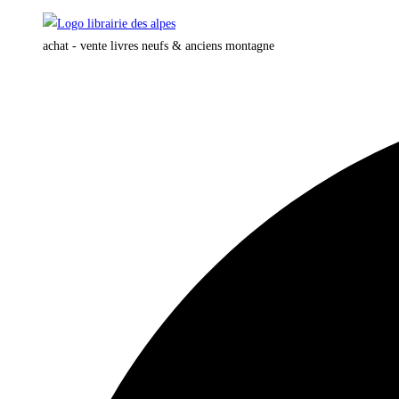
Skip
to
achat - vente livres neufs & anciens montagne
content