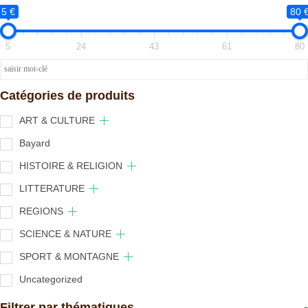
5 €
80 
5
24
43
61
80
Catégories de produits
ART & CULTURE
Bayard
HISTOIRE & RELIGION
LITTERATURE
REGIONS
SCIENCE & NATURE
SPORT & MONTAGNE
Uncategorized
Filtrer par thématiques
-