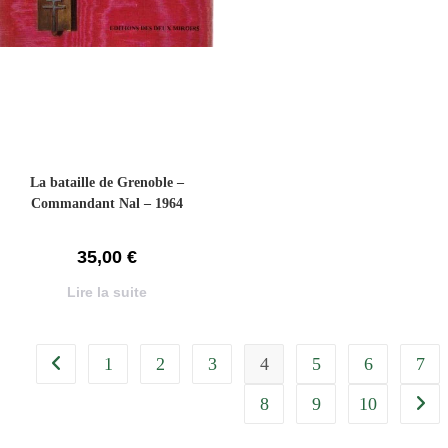
La bataille de Grenoble –
Commandant Nal – 1964
35,00
€
Lire la suite
1
2
3
4
5
6
7
8
9
10