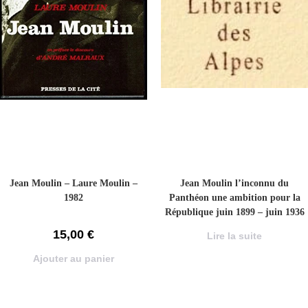
Jean Moulin – Laure Moulin –
Jean Moulin l’inconnu du
1982
Panthéon une ambition pour la
République juin 1899 – juin 1936
tome 1 – CORDIER Daniel – 1989
15,00
€
Lire la suite
Ajouter au panier