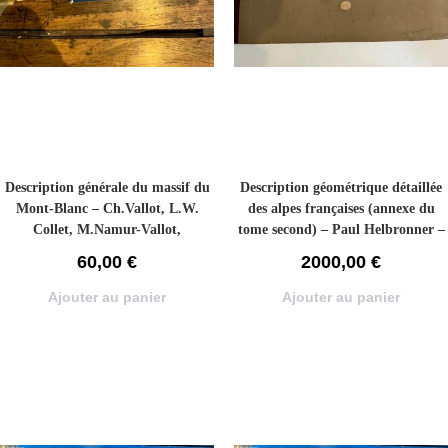
Description générale du massif du
Description géométrique détaillée
Mont-Blanc – Ch.Vallot, L.W.
des alpes françaises (annexe du
Collet, M.Namur-Vallot,
tome second) – Paul Helbronner –
G.Bonnier, L.De Chabanolle –
1921
60,00
€
2000,00
€
1925
Ajouter au panier
Ajouter au panier