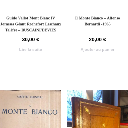
Guide Vallot Mont Blanc IV
Il Monte Bianco – Alfonso
Jorasses Géant Rochefort Leschaux
Bernardi -1965
Talèfre – BUSCAINI/DEVIES
Gino/Lucien – 1979
30,00
€
20,00
€
Lire la suite
Ajouter au panier