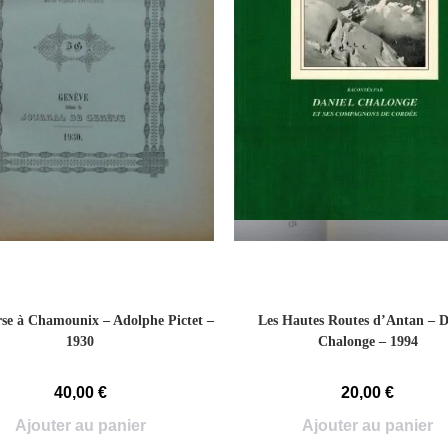
se à Chamounix – Adolphe Pictet –
Les Hautes Routes d’Antan – D
1930
Chalonge – 1994
40,00
€
20,00
€
Ajouter au panier
Ajouter au panier