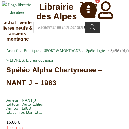
0
Librairie
des Alpes
achat - vente
livres neufs &
anciens
montagne
Accueil
>
Boutique
>
SPORT & MONTAGNE
>
Spéléologie
>
Spéléo Alp
>
LIVRES
,
Livres occasion
Spéléo Alpha Chartyreuse –
NANT J – 1983
Auteur :
NANT J
Editeur :
Auto-Édition
Année :
1983
Etat :
Très Bon État
15,00
€
1 en stock