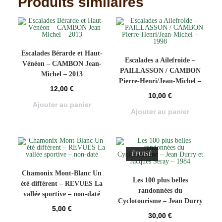
Produits similaires
Escalades Bérarde et Haut-
Escalades a Ailefroide –
Vénéon – CAMBON Jean-
PAILLASSON / CAMBON
Michel – 2013
Pierre-Henri/Jean-Michel –
12,00
€
1998
10,00
€
Ajouter au panier
Ajouter au panier
ÉPUISÉ
Chamonix Mont-Blanc Un
Les 100 plus belles
été différent – REVUES La
randonnées du
vallée sportive – non-daté
Cyclotourisme – Jean Durry
5,00
€
et Jacques Seray – 1984
30,00
€