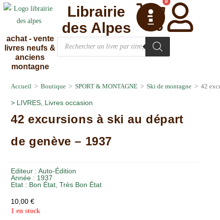
0
Librairie
des Alpes
achat - vente
livres neufs &
anciens
montagne
Accueil
>
Boutique
>
SPORT & MONTAGNE
>
Ski de montagne
>
42 exc
>
LIVRES
,
Livres occasion
42 excursions à ski au départ
de genève – 1937
Editeur :
Auto-Édition
Année :
1937
Etat :
Bon État
,
Très Bon État
10,00
€
1 en stock