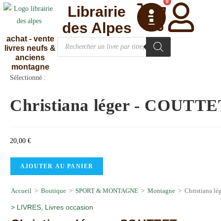
0
Librairie
des Alpes
achat - vente
livres neufs &
anciens
montagne
Sélectionné :
Christiana léger - COUTT
20,00
€
AJOUTER AU PANIER
Accueil
>
Boutique
>
SPORT & MONTAGNE
>
Montagne
>
Christiana l
>
LIVRES
,
Livres occasion