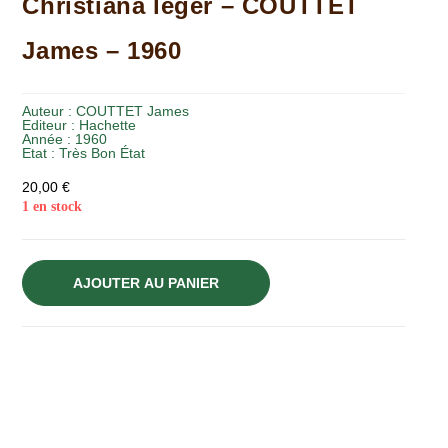
Christiana léger – COUTTET
James – 1960
Auteur :
COUTTET James
Editeur :
Hachette
Année :
1960
Etat :
Très Bon État
20,00
€
1 en stock
AJOUTER AU PANIER