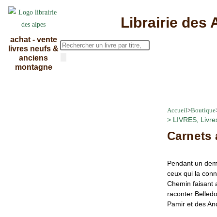
Librairie des 
achat - vente
livres neufs &
anciens
montagne
Accueil
>
Boutique
>
LIVRES
,
Livre
Carnets 
Pendant un demi-
ceux qui la conn
Chemin faisant a
raconter Belled
Pamir et des And