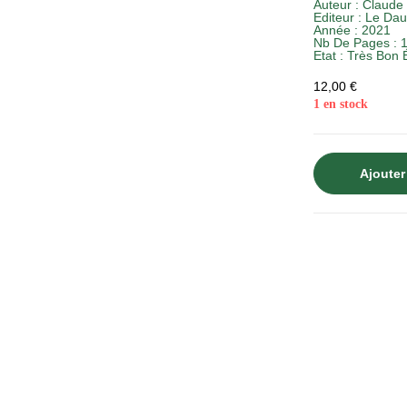
Auteur :
Claude 
Editeur :
Le Dau
Année :
2021
Nb De Pages : 
Etat :
Très Bon É
12,00
€
1 en stock
Ajouter