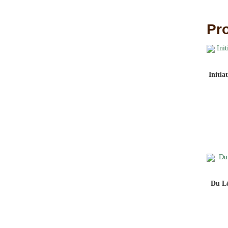
Pro
Initi
Du L