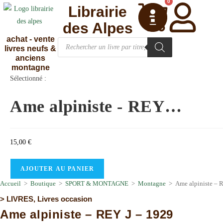
0
Librairie
des Alpes
achat - vente
livres neufs &
anciens
montagne
Sélectionné :
Ame alpiniste - REY…
15,00
€
AJOUTER AU PANIER
Accueil
>
Boutique
>
SPORT & MONTAGNE
>
Montagne
>
Ame alpiniste – 
>
LIVRES
,
Livres occasion
Ame alpiniste – REY J – 1929