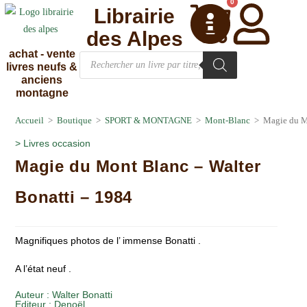
0
Librairie
des Alpes
achat - vente
livres neufs &
anciens
montagne
Accueil
>
Boutique
>
SPORT & MONTAGNE
>
Mont-Blanc
>
Magie du M
>
Livres occasion
Magie du Mont Blanc – Walter
Bonatti – 1984
Magnifiques photos de l’ immense Bonatti .
A l’état neuf .
Auteur :
Walter Bonatti
Editeur :
Denoël