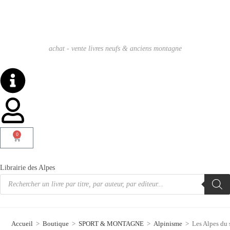
achat - vente livres neufs & anciens montagne
0
Librairie des Alpes
Accueil
>
Boutique
>
SPORT & MONTAGNE
>
Alpinisme
>
Les Alpes du 