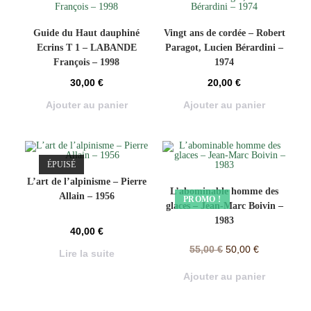
Guide du Haut dauphiné
Vingt ans de cordée – Robert
Ecrins T 1 – LABANDE
Paragot, Lucien Bérardini –
François – 1998
1974
30,00
€
20,00
€
Ajouter au panier
Ajouter au panier
ÉPUISÉ
L’art de l’alpinisme – Pierre
L’abominable homme des
Allain – 1956
PROMO !
glaces – Jean-Marc Boivin –
1983
40,00
€
55,00
€
50,00
€
Lire la suite
Ajouter au panier