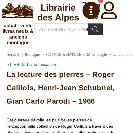
0
Librairie
des Alpes
achat - vente
livres neufs &
anciens
montagne
Accueil
>
Boutique
>
SCIENCE & NATURE
>
Minéralogie
>
La lecture d
>
LIVRES
,
Livres occasion
La lecture des pierres – Roger
Caillois, Henri-Jean Schubnel,
Gian Carlo Parodi – 1966
Cet ouvrage dévoile les plus belles pierres de
l’exceptionnelle collection de Roger Caillois à travers des
photographies inédites, réalisées en collaboration avec le