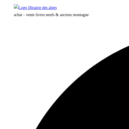
Skip
to
achat - vente livres neufs & anciens montagne
content