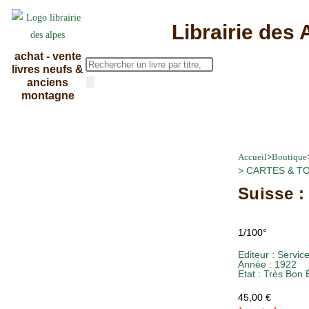
Librairie des 
achat - vente
livres neufs &
anciens
montagne
Accueil
>
Boutique
>
CARTES & T
Suisse :
1/100°
Editeur :
Servic
Année :
1922
Etat :
Très Bon É
45,00
€