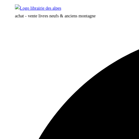
Skip
to
achat - vente livres neufs & anciens montagne
content