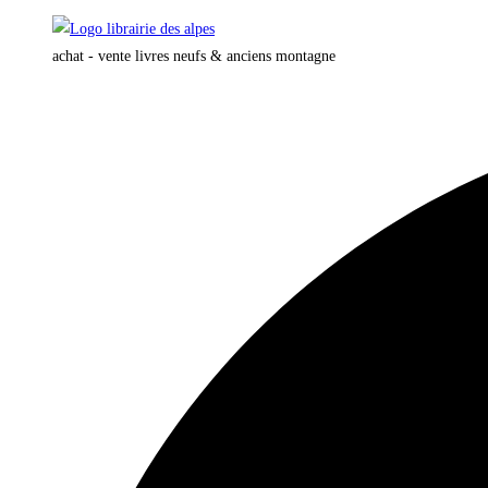
Skip
to
achat - vente livres neufs & anciens montagne
content