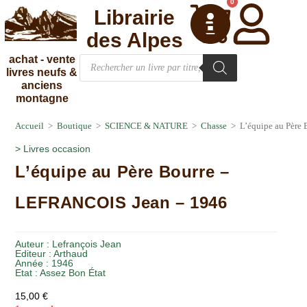
0
Librairie
des Alpes
achat - vente
livres neufs &
anciens
montagne
Accueil
>
Boutique
>
SCIENCE & NATURE
>
Chasse
>
L’équipe au Père
>
Livres occasion
L’équipe au Père Bourre –
LEFRANCOIS Jean – 1946
Auteur :
Lefrançois Jean
Editeur :
Arthaud
Année :
1946
Etat :
Assez Bon État
15,00
€