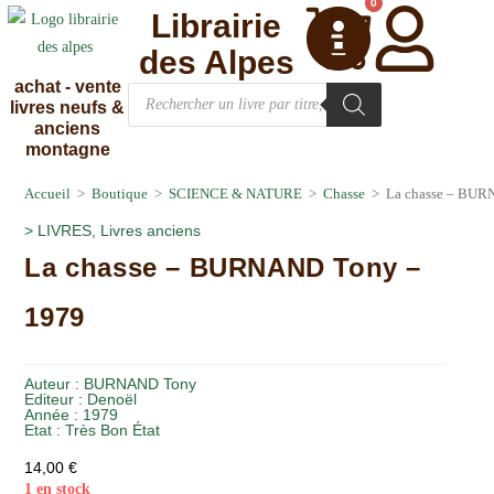
0
Librairie
des Alpes
achat - vente
livres neufs &
anciens
montagne
Accueil
>
Boutique
>
SCIENCE & NATURE
>
Chasse
>
La chasse – BUR
>
LIVRES
,
Livres anciens
La chasse – BURNAND Tony –
1979
Auteur :
BURNAND Tony
Editeur :
Denoël
Année :
1979
Etat :
Très Bon État
14,00
€
1 en stock