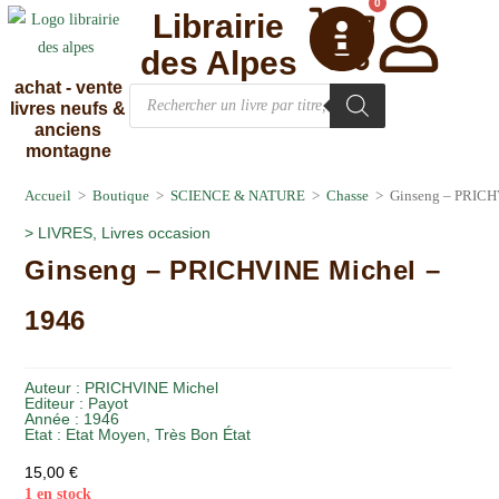
0
Librairie
des Alpes
achat - vente
livres neufs &
anciens
montagne
Accueil
>
Boutique
>
SCIENCE & NATURE
>
Chasse
>
Ginseng – PRICH
>
LIVRES
,
Livres occasion
Ginseng – PRICHVINE Michel –
1946
Auteur :
PRICHVINE Michel
Editeur :
Payot
Année :
1946
Etat :
Etat Moyen
,
Très Bon État
15,00
€
1 en stock