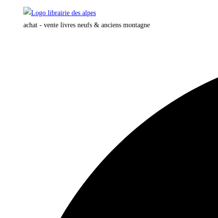
Skip
to
achat - vente livres neufs & anciens montagne
content