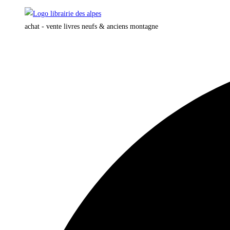
Skip
to
achat - vente livres neufs & anciens montagne
content